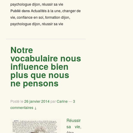
psychologue dijon
,
réussir sa vie
Publié dans
Actualités à la une
,
changer de
vie
,
confiance en soi
,
formation dijon
,
psychologue dijon
,
réussir sa vie
Notre
vocabulaire nous
influence bien
plus que nous
ne pensons
Posté le
26 janvier 2014
par
Carine
—
3
commentaires ↓
Réussir
sa vie
,
être