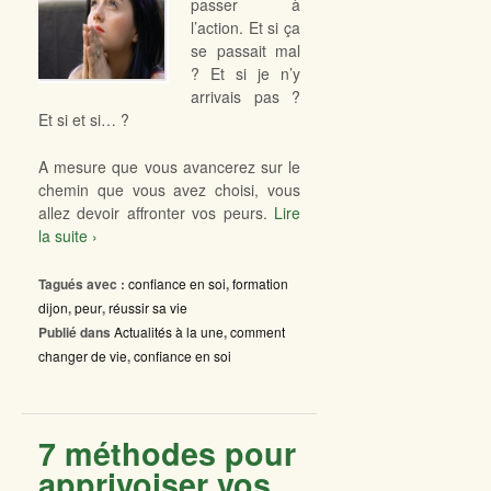
passer à
l’action. Et si ça
se passait mal
? Et si je n’y
arrivais pas ?
Et si et si… ?
A mesure que vous avancerez sur le
chemin que vous avez choisi, vous
allez devoir affronter vos peurs.
Lire
la suite ›
Tagués avec :
confiance en soi
,
formation
dijon
,
peur
,
réussir sa vie
Publié dans
Actualités à la une
,
comment
changer de vie
,
confiance en soi
7 méthodes pour
apprivoiser vos