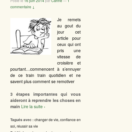
Posté le
16 juin 2014
par
Carine
—
1
commentaire ↓
Je remets
au gout du
jour cet
article pour
ceux qui ont
pris une
vitesse de
croisière et
pourtant…commencent à s’ennuyer
de ce train train quotidien et ne
savent plus comment se remotiver
3 étapes importantes qui vous
aideront à reprendre les choses en
main
Lire la suite ›
Tagués avec :
changer de vie
,
confiance en
soi
,
réussir sa vie