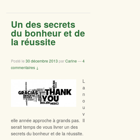
Un des secrets
du bonheur et de
la réussite
Posté le
30 décembre 2013
par
Carine
—
4
commentaires ↓
L
a
n
o
u
v
elle année approche à grands pas. Il
serait temps de vous livrer un des
secrets du bonheur et de la réussite.