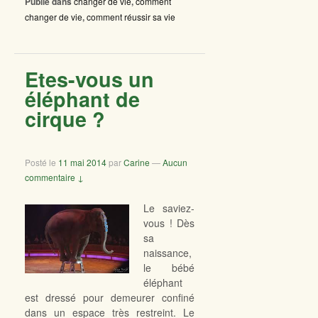
Publié dans
changer de vie
,
comment
changer de vie
,
comment réussir sa vie
Etes-vous un
éléphant de
cirque ?
Posté le
11 mai 2014
par
Carine
—
Aucun
commentaire ↓
Le saviez-
vous ! Dès
sa
naissance,
le bébé
éléphant
est dressé pour demeurer confiné
dans un espace très restreint. Le