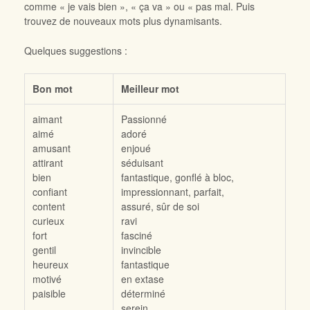
comme « je vais bien », « ça va » ou « pas mal. Puis
trouvez de nouveaux mots plus dynamisants.
Quelques suggestions :
Bon mot
Meilleur mot
aimant
Passionné
aimé
adoré
amusant
enjoué
attirant
séduisant
bien
fantastique, gonflé à bloc,
confiant
impressionnant, parfait,
content
assuré, sûr de soi
curieux
ravi
fort
fasciné
gentil
invincible
heureux
fantastique
motivé
en extase
paisible
déterminé
serein