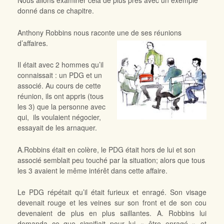
Nous allons examiner cela de plus près avec un exemple
donné dans ce chapitre.
Anthony Robbins nous raconte une de ses réunions
d’affaires.
Il était avec 2 hommes qu’il
connaissait : un PDG et un
associé. Au cours de cette
réunion, ils ont appris (tous
les 3) que la personne avec
qui, ils voulaient négocier,
essayait de les arnaquer.
A.Robbins était en colère, le PDG était hors de lui et son
associé semblait peu touché par la situation; alors que tous
les 3 avaient le même intérêt dans cette affaire.
Le PDG répétait qu’il était furieux et enragé. Son visage
devenait rouge et les veines sur son front et de son cou
devenaient de plus en plus saillantes. A. Robbins lui
demanda ce que signifiait pour lui « être enragé » et