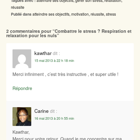
Tagués avec :
atteindre ses objectifs
,
gérer son stress
,
relaxation
,
réussite
Publié dans
atteindre ses objectifs
,
motivation
,
réussite
,
stress
2 commentaires pour “
Combattre le stress ? Respiration et
relaxation pour les nuls
”
kawthar
dit :
15 mai 2013 à 22 h 18 min
Merci infiniment , c’est très instructive , et super utile !
Répondre
Carine
dit :
16 mai 2013 à 20 h 55 min
Kawthar,
Merci pour votre retour. Quand je me concentre sur ma