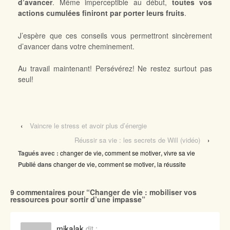
d’avancer
. Même imperceptible au début,
toutes vos
actions cumulées finiront par porter leurs fruits
.
J’espère que ces conseils vous permettront sincèrement
d’avancer dans votre cheminement.
Au travail maintenant! Persévérez! Ne restez surtout pas
seul!
‹
Vaincre le stress et avoir plus d’énergie
Réussir sa vie : les secrets de Will (vidéo)
›
Tagués avec :
changer de vie
,
comment se motiver
,
vivre sa vie
Publié dans
changer de vie
,
comment se motiver
,
la réussite
9 commentaires pour “
Changer de vie : mobiliser vos
ressources pour sortir d’une impasse
”
mikalak
dit :